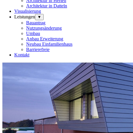
Architektur in Herten
Architektur in Datteln
Visualisierung
Leistungen
▼
Bauantrag
Nutzungsänderung
Umbau
Anbau Erweiterung
Neubau Einfamilienhaus
Barrierefreie
Kontakt