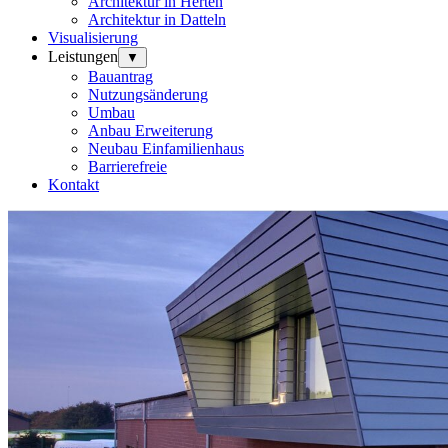
Architektur in Herten
Architektur in Datteln
Visualisierung
Leistungen
▼
Bauantrag
Nutzungsänderung
Umbau
Anbau Erweiterung
Neubau Einfamilienhaus
Barrierefreie
Kontakt